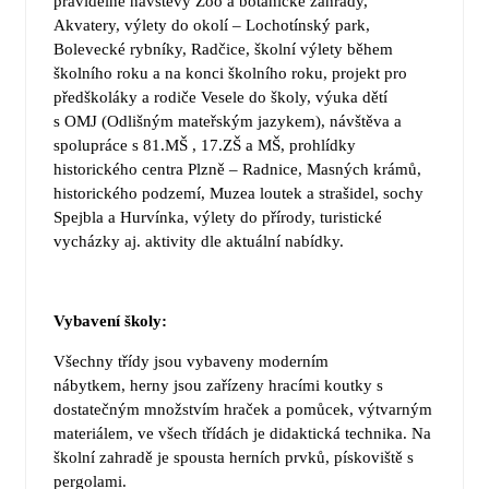
pravidelné návštěvy Zoo a botanické zahrady,
Akvatery, výlety do okolí – Lochotínský park,
Bolevecké rybníky, Radčice, školní výlety během
školního roku a na konci školního roku, projekt pro
předškoláky a rodiče Vesele do školy, výuka dětí
s OMJ (Odlišným mateřským jazykem), návštěva a
spolupráce s 81.MŠ , 17.ZŠ a MŠ, prohlídky
historického centra Plzně – Radnice, Masných krámů,
historického podzemí, Muzea loutek a strašidel, sochy
Spejbla a Hurvínka, výlety do přírody, turistické
vycházky aj. aktivity dle aktuální nabídky.
Vybavení školy:
Všechny třídy jsou vybaveny moderním
nábytkem, herny jsou zařízeny hracími koutky s
dostatečným množstvím hraček a pomůcek, výtvarným
materiálem, ve všech třídách je didaktická technika. Na
školní zahradě je spousta herních prvků, pískoviště s
pergolami.