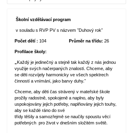
Školní vzdělávací program
v souladu s RVP PV s názvem "Duhový rok"
Počet dětí :
104
Průměr na třídu:
26
Profilace školy:
„
Každý je jedinečný a stejně tak každý z nás jednou
využije svých načerpaných znalostí. Chceme, aby
se děti rozvíjely harmonicky ve všech spektrech
činností a vnímání, jako barvy duhy."
Chceme, aby děti čas strávený v mateřské škole
prožily radostně, spokojeně a naplno, aby byly
uspokojovány jejich potřeby, naplňovány jejich touhy,
aby se každé ráno do své
třídy těšily a samozřejmě se naučily spoustu věcí
potřebných pro život v dnešním složitém světě.