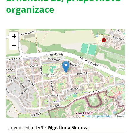
organizace
+
−
Leaflet
|
© OpenStreetMap
contributors
Jméno ředitelky/le:
Mgr. Ilona Skálová