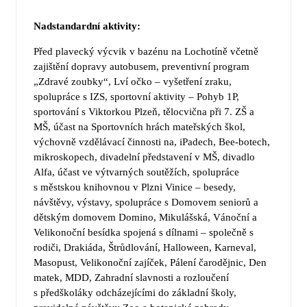
Nadstandardní aktivity:
Před plavecký výcvik v bazénu na Lochotíně včetně
zajištění dopravy autobusem, preventivní program
„Zdravé zoubky“, Lví očko – vyšetření zraku,​​
spolupráce s IZS, sportovní aktivity – Pohyb 1P,
sportování s Viktorkou Plzeň, tělocvična při 7. ZŠ a
MŠ, účast na Sportovních hrách mateřských škol,
výchovně vzdělávací činnosti na, iPadech, Bee-botech,
mikroskopech, divadelní představení v MŠ, divadlo
Alfa, účast ve výtvarných soutěžích, spolupráce
s městskou knihovnou v Plzni Vinice – besedy,
návštěvy, výstavy, spolupráce s Domovem seniorů a
dětským domovem Domino, Mikulášská, Vánoční a
Velikonoční besídka spojená s dílnami – společně s
rodiči, Drakiáda, Štrůdlování, Halloween, Karneval,
Masopust, Velikonoční zajíček, Pálení čarodějnic, Den
matek, MDD, Zahradní slavnosti a rozloučení
s předškoláky odcházejícími do základní školy,