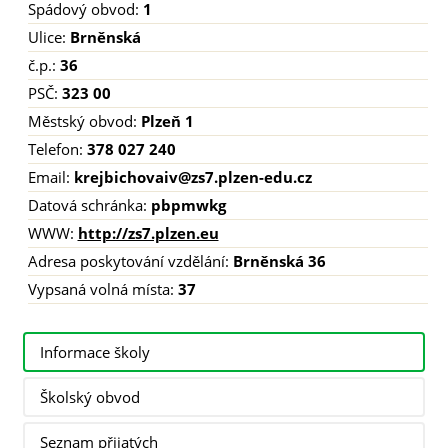
Spádový obvod:
1
Ulice:
Brněnská
č.p.:
36
PSČ:
323 00
Městský obvod:
Plzeň 1
Telefon:
378 027 240
Email:
krejbichovaiv@zs7.plzen-edu.cz
Datová schránka:
pbpmwkg
WWW:
http://zs7.plzen.eu
Adresa poskytování vzdělání:
Brněnská 36
Vypsaná volná místa:
37
Informace školy
Školský obvod
Seznam přijatých