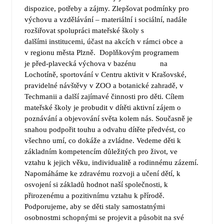
dispozice, potřeby a zájmy. Zlepšovat podmínky pro
výchovu a vzdělávání – materiální i sociální, nadále
rozšiřovat spolupráci mateřské školy s
dalšími institucemi, účast na akcích v rámci obce a
v regionu města Plzně. Doplňkovým programem
je před-plavecká výchova v bazénu na
Lochotíně, sportování v Centru aktivit v Krašovské,
pravidelné návštěvy v ZOO a botanické zahradě, v
Techmanii a další zajímavé činnosti pro děti. Cílem
mateřské školy je probudit v dítěti aktivní zájem o
poznávání a objevování světa kolem nás. Současně je
snahou podpořit touhu a odvahu dítěte předvést, co
všechno umí, co dokáže a zvládne. Vedeme děti k
základním kompetencím důležitých pro život, ve
vztahu k jejich věku, individualitě a rodinnému zázemí.
Napomáháme ke zdravému rozvoji a učení dětí, k
osvojení si základů hodnot naší společnosti, k
přirozenému a pozitivnímu vztahu k přírodě.
Podporujeme, aby se děti staly samostatnými
osobnostmi schopnými se projevit a působit na své