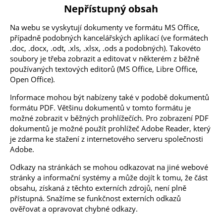
Nepřístupný obsah
Na webu se vyskytují dokumenty ve formátu MS Office,
případně podobných kancelářských aplikací (ve formátech
.doc, .docx, .odt, .xls, .xlsx, .ods a podobných). Takovéto
soubory je třeba zobrazit a editovat v některém z běžně
používaných textových editorů (MS Office, Libre Office,
Open Office).
Informace mohou být nabízeny také v podobě dokumentů
formátu PDF. Většinu dokumentů v tomto formátu je
možné zobrazit v běžných prohlížečích. Pro zobrazení PDF
dokumentů je možné použít prohlížeč Adobe Reader, který
je zdarma ke stažení z internetového serveru společnosti
Adobe.
Odkazy na stránkách se mohou odkazovat na jiné webové
stránky a informační systémy a může dojít k tomu, že část
obsahu, získaná z těchto externích zdrojů, není plně
přístupná. Snažíme se funkčnost externích odkazů
ověřovat a opravovat chybné odkazy.