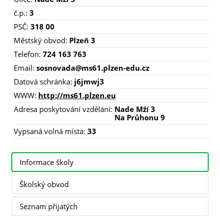
č.p.:
3
PSČ:
318 00
Městský obvod:
Plzeň 3
Telefon:
724 163 763
Email:
sosnovada@ms61.plzen-edu.cz
Datová schránka:
j6jmwj3
WWW:
http://ms61.plzen.eu
Adresa poskytování vzdělání:
Nade Mží 3
Na Průhonu 9
Vypsaná volná místa:
33
Informace školy
Školský obvod
Seznam přijatých