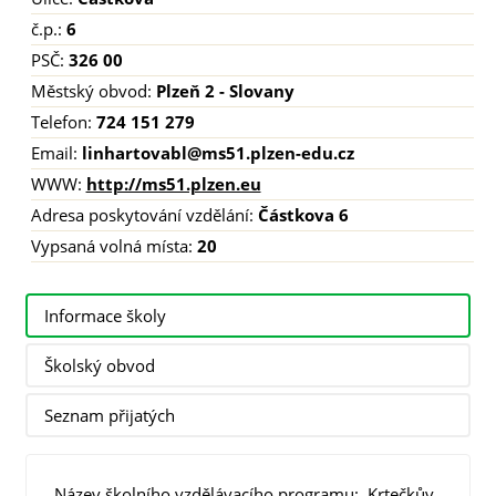
č.p.:
6
PSČ:
326 00
Městský obvod:
Plzeň 2 - Slovany
Telefon:
724 151 279
Email:
linhartovabl@ms51.plzen-edu.cz
WWW:
http://ms51.plzen.eu
Adresa poskytování vzdělání:
Částkova 6
Vypsaná volná místa:
20
Informace školy
Školský obvod
Seznam přijatých
Název školního vzdělávacího programu: Krtečkův