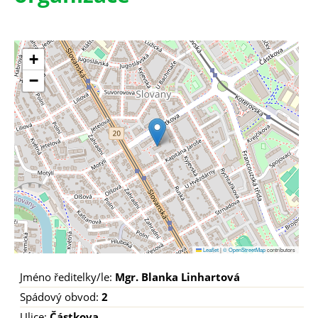
+
−
Leaflet
|
© OpenStreetMap
contributors
Jméno ředitelky/le:
Mgr. Blanka Linhartová
Spádový obvod:
2
Ulice:
Částkova