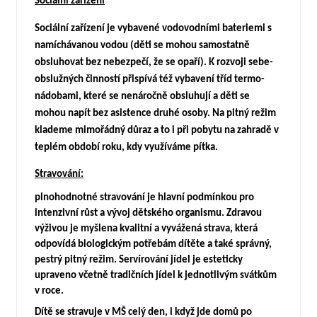
Sociální zařízení
Sociální zařízení je vybavené vodovodními bateriemi s
namíchávanou vodou (děti se mohou samostatně
obsluhovat bez nebezpečí, že se opaří). K rozvoji sebe-
obslužných činností přispívá též vybavení tříd termo-
nádobami, které se nenáročně obsluhují a děti se
mohou napít bez asistence druhé osoby. Na pitný režim
klademe mimořádný důraz a to i při pobytu na zahradě v
teplém období roku, kdy využíváme pítka.
Stravování:
plnohodnotné stravování je hlavní podmínkou pro
intenzivní růst a vývoj dětského organismu. Zdravou
výživou je myšlena kvalitní a vyvážená strava, která
odpovídá biologickým potřebám dítěte a také správný,
pestrý pitný režim. Servírování jídel je esteticky
upraveno včetně tradičních jídel k jednotlivým svátkům
v roce.
Dítě se stravuje v MŠ celý den, i když jde domů po