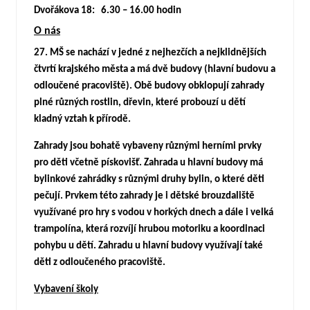
Dvořákova 18: 6.30 – 16.00 hodin
O nás
27. MŠ se nachází v jedné z nejhezčích a nejklidnějších
čtvrtí krajského města a má dvě budovy (hlavní budovu a
odloučené pracoviště). Obě budovy obklopují zahrady
plné různých rostlin, dřevin, které probouzí u dětí
kladný vztah k přírodě.
Zahrady jsou bohatě vybaveny různými herními prvky
pro děti včetně pískovišť. Zahrada u hlavní budovy má
bylinkové zahrádky s různými druhy bylin, o které děti
pečují. Prvkem této zahrady je i dětské brouzdaliště
využívané pro hry s vodou v horkých dnech a dále i velká
trampolína, která rozvíjí hrubou motoriku a koordinaci
pohybu u dětí. Zahradu u hlavní budovy využívají také
děti z odloučeného pracoviště.
Vybavení školy