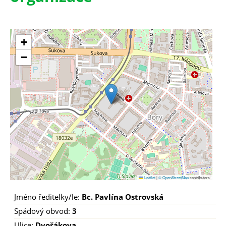
+
−
Leaflet
|
© OpenStreetMap
contributors
Jméno ředitelky/le:
Bc. Pavlína Ostrovská
Spádový obvod:
3
Ulice:
Dvořákova