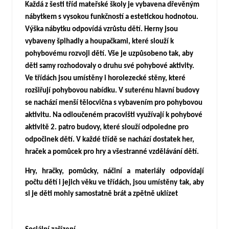
Každá z šesti tříd mateřské školy je vybavena dřevěným
nábytkem s vysokou funkčností a estetickou hodnotou.
Výška nábytku odpovídá vzrůstu dětí. Herny jsou
vybaveny šplhadly a houpačkami, které slouží k
pohybovému rozvoji dětí. Vše je uzpůsobeno tak, aby
děti samy rozhodovaly o druhu své pohybové aktivity.
Ve třídách jsou umístěny i horolezecké stěny, které
rozšiřují pohybovou nabídku. V suterénu hlavní budovy
se nachází menší tělocvična s vybavením pro pohybovou
aktivitu. Na odloučeném pracovišti využívají k pohybové
aktivitě 2. patro budovy, které slouží odpoledne pro
odpočinek dětí. V každé třídě se nachází dostatek her,
hraček a pomůcek pro hry a všestranné vzdělávání dětí.
Hry, hračky, pomůcky, náčiní a materiály odpovídají
počtu dětí i jejich věku ve třídách, jsou umístěny tak, aby
si je děti mohly samostatně brát a zpětně uklízet