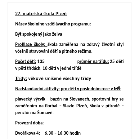
27. mateřská škola Plzeň
Název školního vzdělávacího programu:
Být spokojený jako želva
Profilace školy:
škola zaměřena na zdravý životní styl
včetně stravování dětí a pitného režimu.
Počet dětí:
135
průměr na třídu:
25 dětí
v pěti třídách, 10 dětí v jedné třídě
Třídy:
věkově smíšené všechny třídy
Nadstandardní aktivity: pro děti v posledním roce v MŠ:
plavecký výcvik – bazén na Slovanech, sportovní hry se
zaměřením na florbal – Slavie Plzeň,
škola v přírodě –
penzión na Šumavě.
Provozní doba:
Dvořákova 4: 6.30 – 16.30 hodin