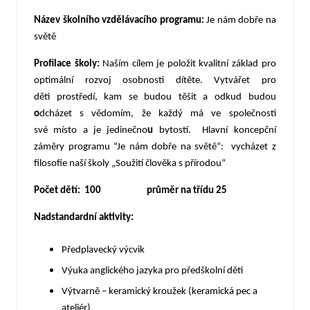
Název školního vzdělávacího programu:
Je nám dobře na
světě
Profilace školy:
Naším cílem je položit kvalitní základ pro
optimální rozvoj osobnosti dítěte. Vytvářet pro
děti prostředí, kam se budou těšit a odkud budou
o
dcházet s vědomím, že každý má ve společnosti
své místo a je jedinečno
u
bytostí. Hlavní koncepční
záměry programu “Je nám dobře na světě“: vycházet z
filosofie naší školy „Soužití člověka s přírodou“
Počet dětí: 100 průměr na třídu 25
Nadstandardní aktivity:
Předplavecký výcvik
Výuka anglického jazyka pro předškolní děti
Výtvarně – keramický kroužek (keramická pec a
ateliér)