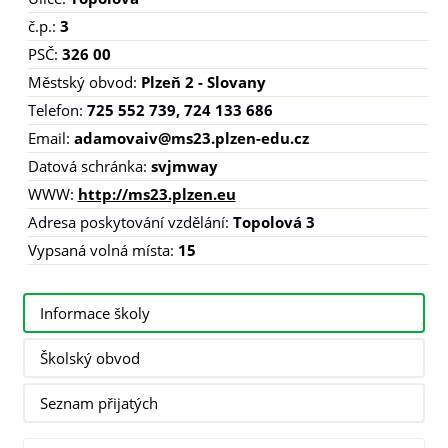
č.p.:
3
PSČ:
326 00
Městský obvod:
Plzeň 2 - Slovany
Telefon:
725 552 739, 724 133 686
Email:
adamovaiv@ms23.plzen-edu.cz
Datová schránka:
svjmway
WWW:
http://ms23.plzen.eu
Adresa poskytování vzdělání:
Topolová 3
Vypsaná volná místa:
15
Informace školy
Školský obvod
Seznam přijatých