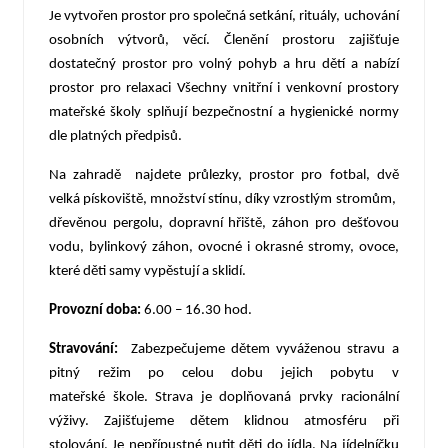
Je vytvořen prostor pro společná setkání, rituály, uchování
osobních výtvorů, věcí. Členění prostoru zajišťuje
dostatečný prostor pro volný pohyb a hru dětí a nabízí
prostor pro relaxaci Všechny vnitřní i venkovní prostory
mateřské školy splňují bezpečnostní a hygienické normy
dle platných předpisů.
Na zahradě najdete průlezky, prostor pro fotbal, dvě
velká pískoviště, množství stínu, díky vzrostlým stromům,
dřevěnou pergolu, dopravní hřiště, záhon pro dešťovou
vodu, bylinkový záhon, ovocné i okrasné stromy, ovoce,
které děti samy vypěstují a sklidí.
Provozní doba:
6.00 – 16.30 hod.
Stravování:
Zabezpečujeme dětem vyváženou stravu a
pitný režim po celou dobu jejich pobytu v
mateřské škole. Strava je doplňovaná prvky racionální
výživy. Zajišťujeme dětem klidnou atmosféru při
stolování. Je nepřípustné nutit děti do jídla. Na jídelníčku