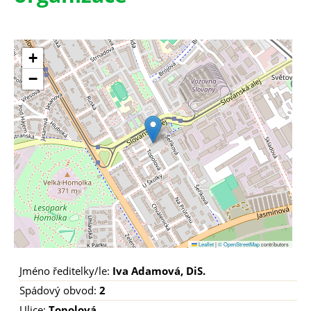
+
−
Leaflet
|
© OpenStreetMap
contributors
Jméno ředitelky/le:
Iva Adamová, DiS.
Spádový obvod:
2
Ulice:
Topolová