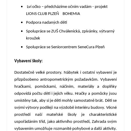
Lví očko –
předcházíme očním vadám - projekt
LIONS CLUB PLZEŇ BOHEMIA
Podpora nadaných dětí
Spolupráce se ZUŠ Chválenická, zpívánky, výtvarný
kroužek
Spolupráce se Seniorcentrem SeneCura Plzeň
Vybavení školy:
Dostatečně velké prostory. Nábytek i ostatní vybavení je
přizpůsobeno antropometrickým požadavkům. Vybavení
hračkami, pomůckami, náčiním, materiály a doplňky
odpovídá počtu dětí i jejich věku. Hračky a pomůcky jsou
umístěny tak, aby si je děti mohly samostatně brát. Děti se
svými výtvory podílejí na výzdobě interiéru budovy. Věcné
prostředí naší mateřské školy je charakteristické
uspořádáním tříd, jako aktivního prostředí, Zahrada svým
vybavením umožňuje rozmanité pohybové a další aktivity.