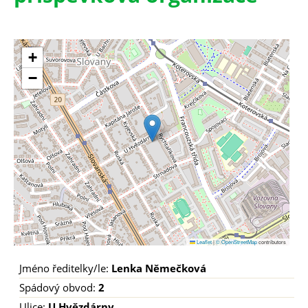
+
−
Leaflet
|
© OpenStreetMap
contributors
Jméno ředitelky/le:
Lenka Němečková
Spádový obvod:
2
Ulice:
U Hvězdárny