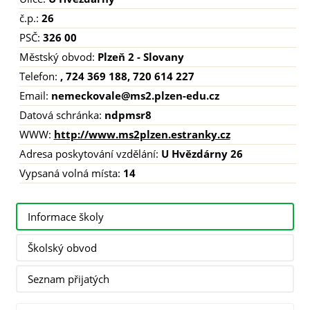
č.p.:
26
PSČ:
326 00
Městský obvod:
Plzeň 2 - Slovany
Telefon:
, 724 369 188, 720 614 227
Email:
nemeckovale@ms2.plzen-edu.cz
Datová schránka:
ndpmsr8
WWW:
http://www.ms2plzen.estranky.cz
Adresa poskytování vzdělání:
U Hvězdárny 26
Vypsaná volná místa:
14
Informace školy
Školský obvod
Seznam přijatých