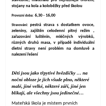
stavebnic, materiálu pro nejrůznější tvoření,
stojany na kola a koloběžky před školou
6,30 - 16,00
Provozní doba:
pestrá strava s dostatkem ovoce,
Stravování:
zeleniny, zajištěn celodenní pitný režim ,
zařazování luštěnin, mléčných výrobků,
různých druhů masa, v případě individuální
dietní stravy není problém na domluvě a
nalezení řešení
Děti jsou jako třpytivé hvězdičky … na
noční obloze je jich všude plno, některé
malé, jiné velké, některé září, jiné jen
blikají, ale všechny jsou jedinečné…
Mateřská škola je místem prvních